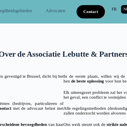
FR
N
egdheidsgebieden
Advocaten
Contact
Over de Associatie Lebutte & Partner
 gevestigd te Brussel, dicht bij het
In de eerste plaats, willen wij 
hen
de beste oplossing
voor hun be
Elk uiteengezet probleem zal het 
het geval, een conflict te vermijden
nten (bedrijven, particulieren of
ontact
met de advocaat belast met
Alle regelingsmethoden (deskundi
zullen onderzocht worden alvorens e
rscheidene bevoegdheden
van haar
Ons werk steunt ook de
strikte nal