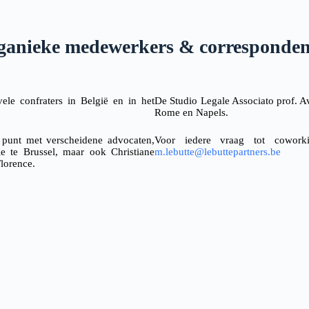
ganieke medewerkers & corresponden
ele confraters in België en in het
De Studio Legale Associato prof. A
Rome en Napels.
punt met verscheidene advocaten,
Voor iedere vraag tot coworki
ie te Brussel,
maar ook Christiane
m.lebutte@lebuttepartners.be
Florence.