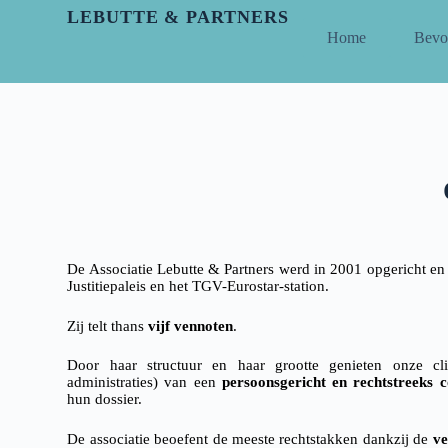
LEBUTTE & PARTNERS
Home
Bevo
De Associatie Lebutte & Partners werd in 2001 opgericht en is
Justitiepaleis en het TGV-Eurostar-station.
Zij telt thans
vijf vennoten
.
Door haar structuur en haar grootte genieten onze clië
administraties) van een
persoonsgericht en rechtstreeks c
hun dossier.
De associatie beoefent de meeste rechtstakken dankzij de
ve