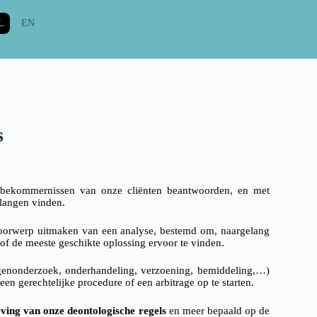
L
EN
s
de bekommernissen van onze cliënten beantwoorden, en met
langen vinden.
voorwerp uitmaken van een analyse, bestemd om, naargelang
 of de meeste geschikte oplossing ervoor te vinden.
genonderzoek, onderhandeling, verzoening, bemiddeling,…)
en gerechtelijke procedure of een arbitrage op te starten.
eving van onze deontologische regels
en meer bepaald op de