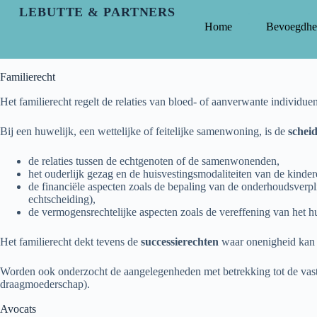
LEBUTTE & PARTNERS
Home
Bevoegdhe
Familierecht
Het familierecht regelt de relaties van bloed- of aanverwante individue
Bij een huwelijk, een wettelijke of feitelijke samenwoning, is de
schei
de relaties tussen de echtgenoten of de samenwonenden,
het ouderlijk gezag en de huisvestingsmodaliteiten van de kinder
de financiële aspecten zoals de bepaling van de onderhoudsverpl
echtscheiding),
de vermogensrechtelijke aspecten zoals de vereffening van het
Het familierecht dekt tevens de
successierechten
waar onenigheid kan o
Worden ook onderzocht de aangelegenheden met betrekking tot de vast
draagmoederschap).
Avocats