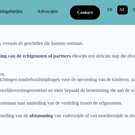
FR
NL
idsgebieden
Advocaten
Contact
n, evenals de geschillen die kunnen ontstaan.
ding van de echtgenoten of partners
dikwijls een delicate stap die div
en,
ichtingen (onderhoudsbijdragen voor de opvoeding van de kinderen, uit
 huwelijksvermogensstelsel en meer bepaald de bestemming die aan de
ntstaan naar aanleiding van de verdeling tussen de erfgenamen.
stelling van de
afstamming
van vaderszijde of van moederszijde in sit