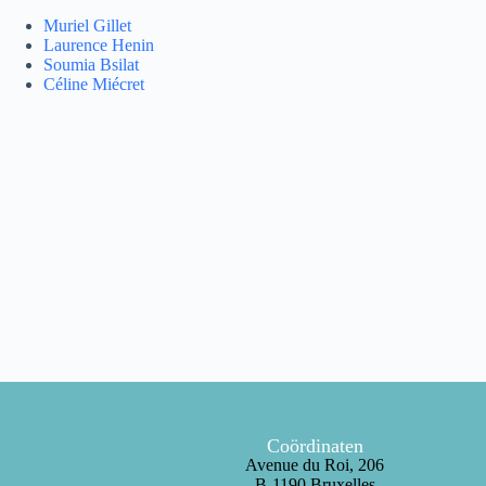
Muriel Gillet
Laurence Henin
Soumia Bsilat
Céline Miécret
Coördinaten
Avenue du Roi, 206
B-1190 Bruxelles