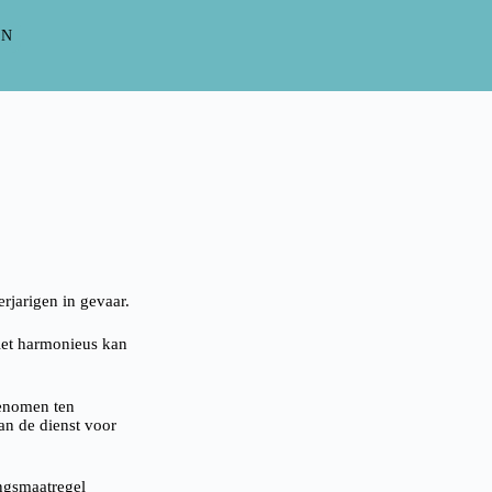
EN
rjarigen in gevaar.
niet harmonieus kan
genomen ten
an de dienst voor
ingsmaatregel