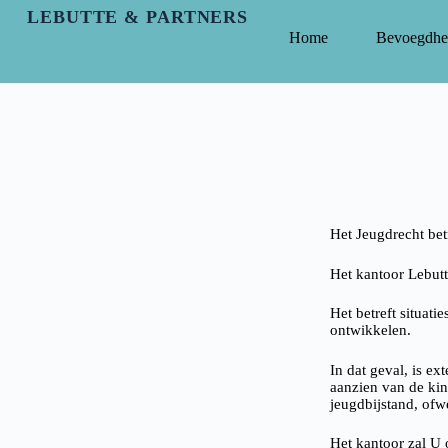
LEBUTTE & PARTNERS
Home
Bevoegdhe
Het Jeugdrecht bet
Het kantoor Lebutt
Het betreft situati
ontwikkelen.
In dat geval, is e
aanzien van de kin
jeugdbijstand, of
Het kantoor zal U 