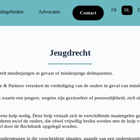
FR
NL
idsgebieden
Advocaten
Contact
Jeugdrecht
reft minderjarigen in gevaar of minderjarige delinquenten.
e & Partners verzekert de verdediging van de ouders in geval van minde
es waarin een jongere, wegens zijn gezinssfeer of persoonlijkheid, zich 
xterne hulp nodig, Deze hulp vertaalt zich in verschillende maatregelen 
deren en/of de ouders, die ofwel vrijwillig beslist worden met de hulp v
wel door de Rechtbank opgelegd worden.
ondersteunen in die verscheidene situaties, gaande van een ondersteun