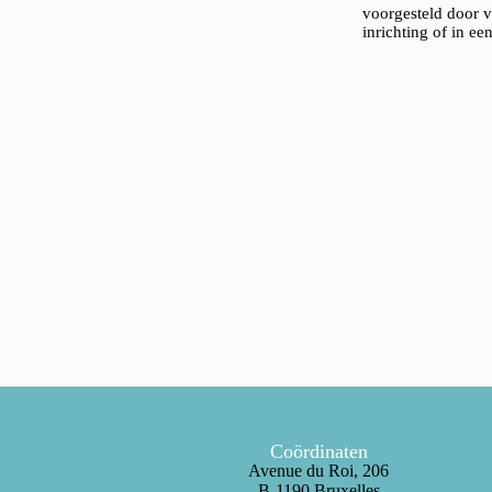
voorgesteld door v
inrichting of in ee
Coördinaten
Avenue du Roi, 206
B-1190 Bruxelles