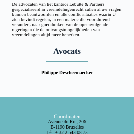
De advocaten van het kantoor Lebutte & Partners
gespecialiseerd in vreemdelingenrecht zullen al uw vragen
kunnen beantwoorden en alle conflictsituaties waarin U
zich bevindt regelen, in een materie die voortdurend
verandert, naar goeddunken van de opeenvolgende
regeringen die de ontvangstmogelijkheden van
vreemdelingen altijd meer beperken.
Avocats
Philippe Descheemaecker
Coördinaten
Avenue du Roi, 206
B-1190 Bruxelles
Tél + 32 2 543 08 73